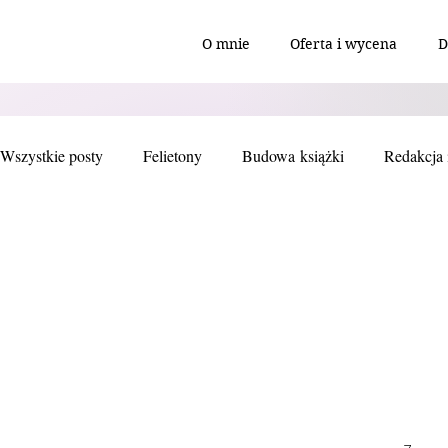
O mnie
Oferta i wycena
D
Wszystkie posty
Felietony
Budowa książki
Redakcja 
Wieczorowo o pisaniu i książkach
Ciekawostki
Skład
"Fragmentarium" styczeń 2026
Inne
artykuł
Op
Baśń
Wiersz
Poezja