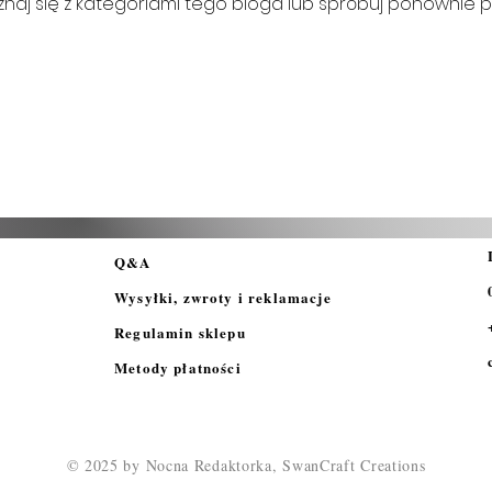
naj się z kategoriami tego bloga lub spróbuj ponownie pó
Q&A
Wysyłki, zwroty i reklamacje
Regulamin sklepu
Metody płatności
© 2025 by Nocna Redaktorka, SwanCraft Creations