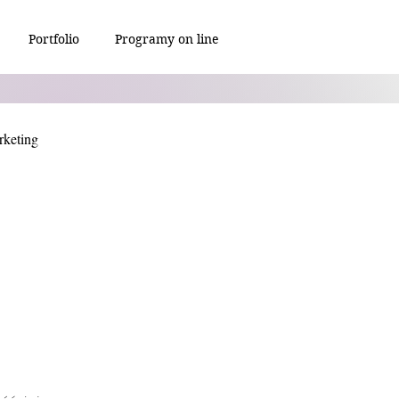
Portfolio
Programy on line
keting
 listopad 2025
Wierd fantasy