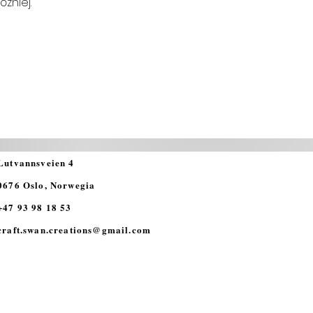
źniej.
Lutvannsveien 4
0676 Oslo, Norwegia
+47 93 98 18 53
craft.swan.creations@gmail.com