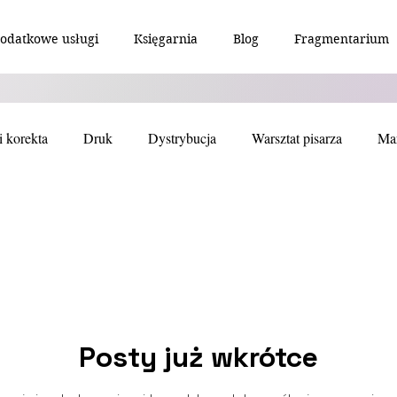
odatkowe usługi
Księgarnia
Blog
Fragmentarium
i korekta
Druk
Dystrybucja
Warsztat pisarza
Mar
 i łamanie - DTP
Recenzja
Refleksje
"Fragmentarium"
owiadanie
Sztuka
Thriller
Fantasy
Science
Posty już wkrótce