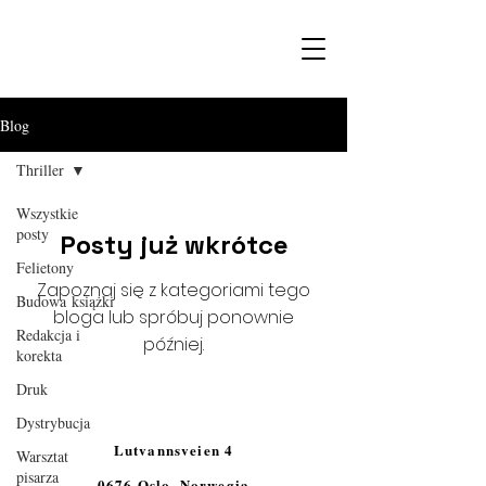
Blog
Thriller
Wszystkie
posty
Posty już wkrótce
Felietony
Zapoznaj się z kategoriami tego
Budowa książki
bloga lub spróbuj ponownie
Redakcja i
później.
korekta
Druk
Dystrybucja
Lutvannsveien 4
Warsztat
pisarza
0676 Oslo, Norwegia