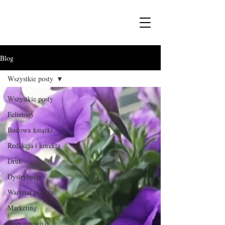
Blog
Wszystkie posty
Wszystkie posty
Felietony
Budowa książki
Redakcja i korekta
Druk
Dystrybucja
Warsztat pisarza
Marketing
Wieczorowo o