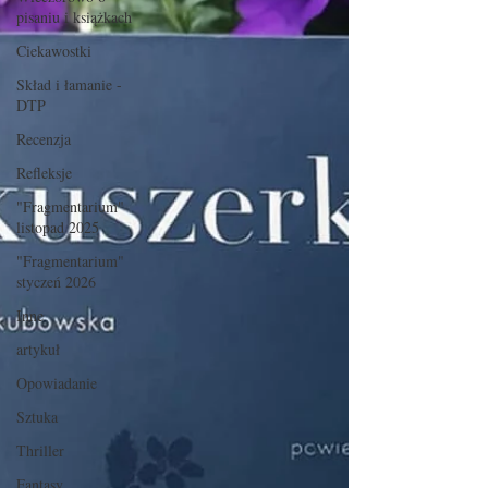
pisaniu i książkach
Ciekawostki
Skład i łamanie -
DTP
Recenzja
Refleksje
"Fragmentarium"
listopad 2025
"Fragmentarium"
styczeń 2026
Inne
artykuł
Opowiadanie
Sztuka
Thriller
Fantasy