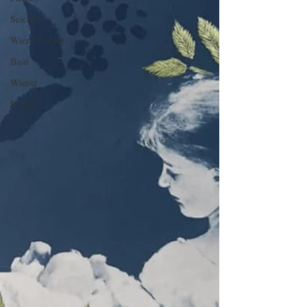
Science
Wierd fantasy
Baśń
Wiersz
Poezja