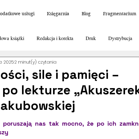
odatkowe usługi
Księgarnia
Blog
Fragmentarium
owa książki
Redakcja i korekta
Druk
Dystrybucja
ze 2025
2 minut(y) czytania
iu i książkach
Ciekawostki
Skład i łamanie - DTP
Re
ści, sile i pamięci –
e po lekturze „Akuszere
"Fragmentarium" styczeń 2026
Inne
artykuł
Opowia
Jakubowskiej
antasy
Baśń
Wiersz
Poezja
 z 5 gwiazdek.
e poruszają nas tak mocno, że po ich zamkni
szy