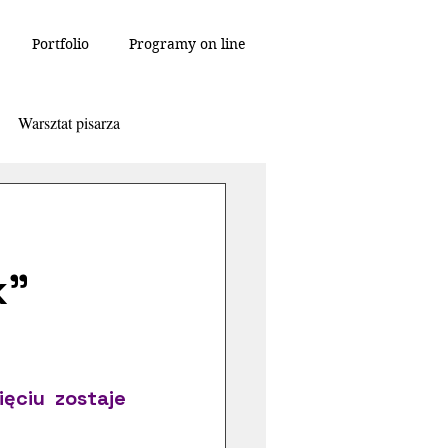
Portfolio
Programy on line
Warsztat pisarza
cenzja
Refleksje
k”
danie
Sztuka
Thriller
ęciu zostaje 