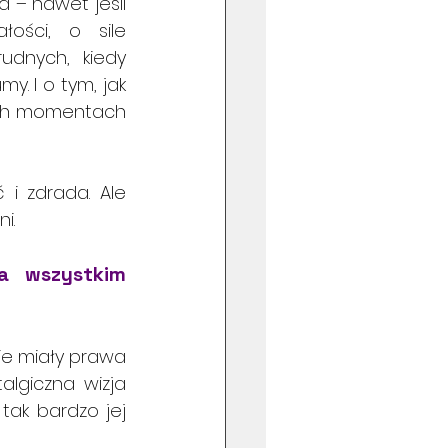
 – nawet jeśli 
ości, o sile 
udnych, kiedy 
y. I o tym, jak 
ych momentach 
i zdrada. Ale 
i.
a wszystkim 
nie miały prawa 
algiczna wizja 
tak bardzo jej 