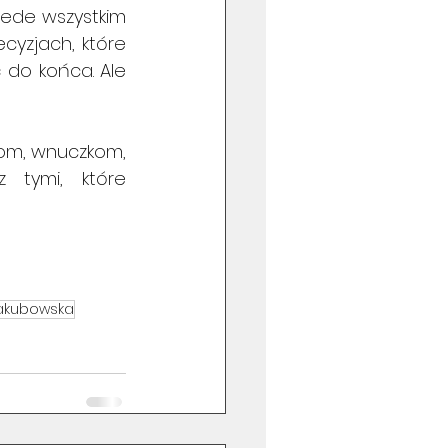
zede wszystkim 
cyzjach, które 
 do końca. Ale 
om, wnuczkom, 
 tymi, które 
akubowska