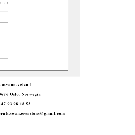
k.
ocen
Lutvannsveien 4
0676 Oslo, Norwegia
+47 93 98 18 53
craft.swan.creations@gmail.com