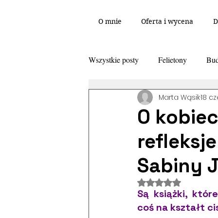
O mnie
Oferta i wycena
D
Wszystkie posty
Felietony
Bud
Marta Wąsik
18 c
Marketing
Wieczorowo o pisan
O kobieco
refleksj
"Fragmentarium" listopad 2025
Sabiny 
Fantasy
Science
Wierd f
Oceniono na NaN
Są książki, któr
coś na kształt ci