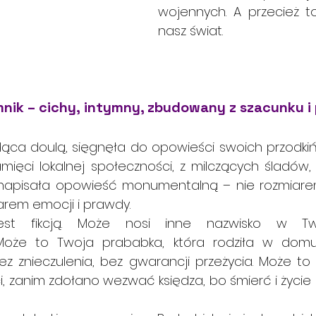
wojennych. A przecież t
nasz świat.
mnik – cichy, intymny, zbudowany z szacunku i
ca doulą, sięgnęła do opowieści swoich przodkiń. 
amięci lokalnej społeczności, z milczących śladów, 
I napisała opowieść monumentalną – nie rozmiare
żarem emocji i prawdy.
jest fikcją. Może nosi inne nazwisko w Tw
Może to Twoja prababka, która rodziła w domu, 
z znieczulenia, bez gwarancji przeżycia. Może to 
ci, zanim zdołano wezwać księdza, bo śmierć i życie by