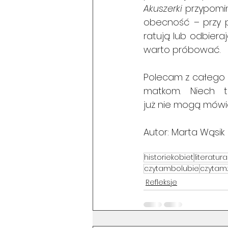
Akuszerki 
przypomin
obecność – przy por
ratują lub odbieraj
warto próbować.
Polecam z całego s
matkom. Niech t
już nie mogą mówi
Autor: Marta Wąsik
historiekobiet
literatur
czytambolubie
czytam
Refleksje