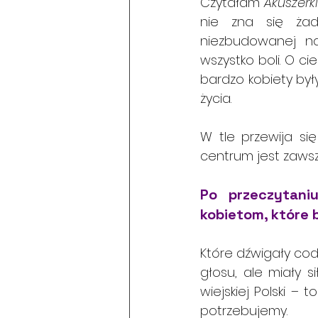
Czytałam 
Akuszerki
nie zna się żadn
niezbudowanej na 
wszystko boli. O cie
bardzo kobiety by
życia.
W tle przewija się
centrum jest zawsz
Po przeczytaniu
kobietom, które 
Które dźwigały codzi
głosu, ale miały si
wiejskiej Polski – 
potrzebujemy.