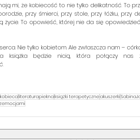
ają mi, że kobiecość to nie tylko delikatność. To pr
odzie, przy śmierci, przy stole, przy łóżku, przy de
ą życie. To opowieść, której nie da się opowiedzieć
erca. Nie tylko kobietom. Ale zwłaszcza nam – córk
a książka będzie nicią, która połączy nas z
ć.
akobieca
literaturapiekna
książki terapetyczne
akuszerki
SabinaJ
zemocjami