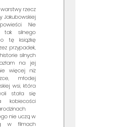
 warstwy rzecz
ny Jakubowskiej 
ieści. Nie  
tak silnego 
o tę książkę 
zez przypadek, 
istorie silnych 
azłam na jej 
e więcej niż 
ce, młodej 
iej wsi, która 
li stała się 
a kobiecości 
arodzinach. 
ego nie uczą w 
ą w filmach 