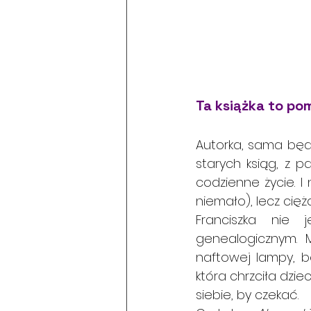
Ta książka to po
Autorka, sama będą
starych ksiąg, z p
codzienne życie. 
niemało), lecz cię
Franciszka nie 
genealogicznym. 
naftowej lampy, be
która chrzciła dzie
siebie, by czekać.