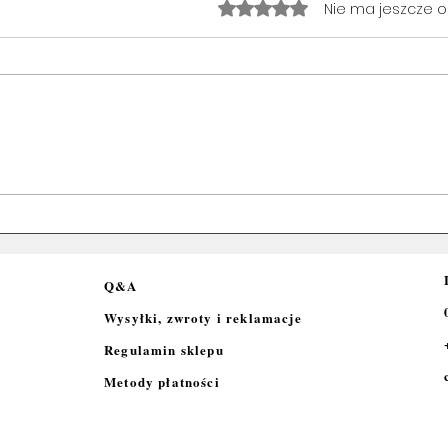
Oceniono na 0 z 5 gwiazde
Nie ma jeszcze 
Q&A
Wysyłki, zwroty i reklamacje
Regulamin sklepu
Metody płatności