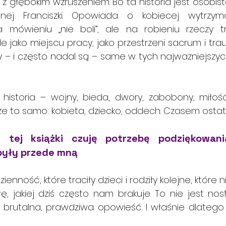
 
z głębokim wzruszeniem. Bo ta historia jest osobista
ej Franciszki. Opowiada o kobiecej wytrzymał
mówieniu „nie boli”, ale na robieniu rzeczy tr
le jako miejscu pracy, jako przestrzeni sacrum i traum
ły – i często nadal są – same w tych najważniejsz
 historia – wojny, bieda, dwory, zabobony, miłość 
e to samo: kobieta, dziecko, oddech. Czasem ostatn
 tej książki czuję potrzebę podziękowani
były przede mną
enność, które traciły dzieci i rodziły kolejne, które 
łę, jakiej dziś często nam brakuje. To nie jest nost
to brutalna, prawdziwa opowieść. I właśnie dlatego 