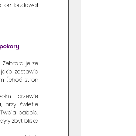
o on budował 
 pokory
Zebrała je ze 
jakie zostawia 
m (choć stron 
oim drzewie 
przy świetle 
Twoja babcia, 
ły zbyt blisko 