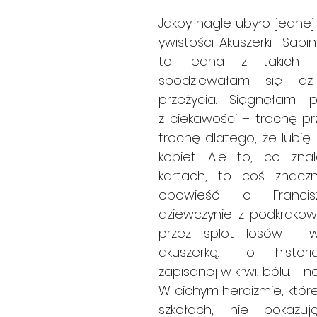
Jakby nagle ubyło jednej
ywistości. Akuszerki  Sabi
to jedna z takich pow
spodziewałam się aż 
przeżycia. Sięgnęłam p
z ciekawości – trochę pr
trochę dlatego, że lubię h
kobiet. Ale to, co znal
kartach, to coś znaczni
opowieść o Francisz
dziewczynie z podkrakowsk
przez splot losów i wo
akuszerką. To histori
zapisanej w krwi, bólu… i n
W cichym heroizmie, któr
szkołach, nie pokazuj